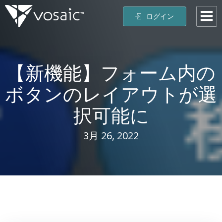
コ
ログイン
ン
テ
ン
ツ
【新機能】フォーム内の
へ
ス
ボタンのレイアウトが選
キ
ッ
択可能に
プ
3月 26, 2022