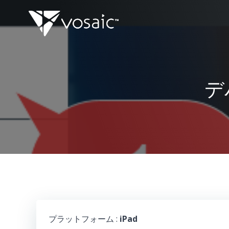
コ
ン
テ
ン
ツ
へ
ス
デ
キ
ッ
プ
プラットフォーム :
iPad