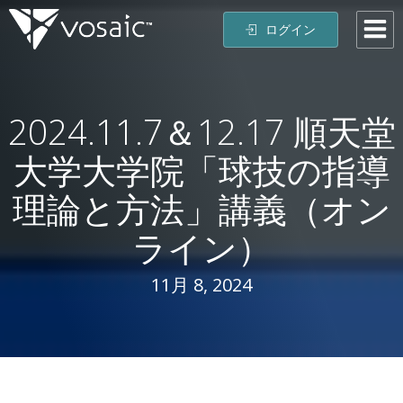
コ
ログイン
ン
テ
ン
ツ
2024.11.7＆12.17 順天堂
へ
ス
大学大学院「球技の指導
キ
ッ
理論と方法」講義（オン
プ
ライン）
11月 8, 2024