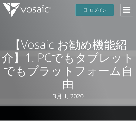
コ
ログイン
ン
テ
ン
ツ
【Vosaic お勧め機能紹
へ
ス
介】1. PCでもタブレット
キ
ッ
でもプラットフォーム自
プ
由
3月 1, 2020