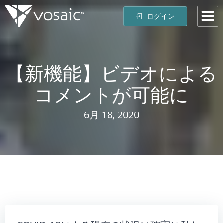
コ
ログイン
ン
テ
ン
ツ
【新機能】ビデオによる
へ
ス
コメントが可能に
キ
ッ
プ
6月 18, 2020