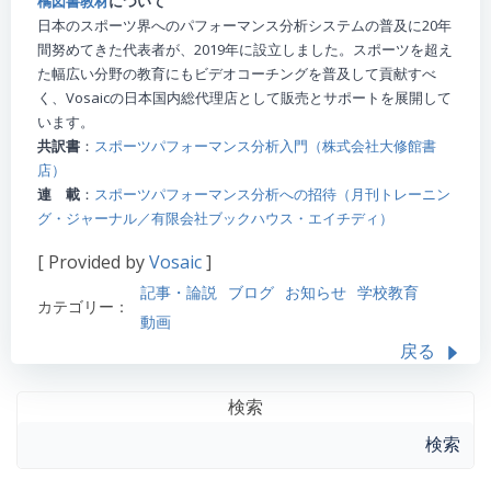
橘図書教材
について
日本のスポーツ界へのパフォーマンス分析システムの普及に20年
間努めてきた代表者が、2019年に設立しました。スポーツを超え
た幅広い分野の教育にもビデオコーチングを普及して貢献すべ
く、Vosaicの日本国内総代理店として販売とサポートを展開して
います。
共訳書
：
スポーツパフォーマンス分析入門（株式会社大修館書
店）
連 載
：
スポーツパフォーマンス分析への招待（月刊トレーニン
グ・ジャーナル／有限会社ブックハウス・エイチディ）
[ Provided by
Vosaic
]
記事・論説
ブログ
お知らせ
学校教育
カテゴリー：
動画
戻る
検索
検索