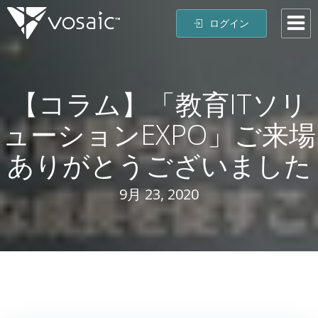
コ
ログイン
ン
テ
ン
ツ
【コラム】「教育ITソリ
へ
ス
ューションEXPO」ご来場
キ
ッ
ありがとうございました
プ
9月 23, 2020