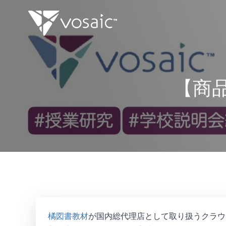
コ
ン
テ
ン
ツ
へ
ス
【商品
キ
ッ
プ
橘図書教材
が国内総代理店として取り扱うクラウ