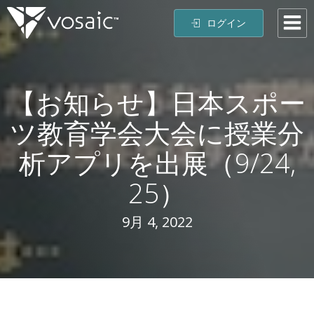
コ
ログイン
ン
テ
ン
ツ
【お知らせ】日本スポー
へ
ス
ツ教育学会大会に授業分
キ
ッ
析アプリを出展（9/24,
プ
25）
9月 4, 2022