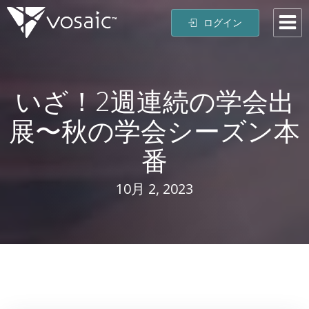
コ
ログイン
ン
テ
ン
ツ
いざ！2週連続の学会出
へ
ス
展〜秋の学会シーズン本
キ
ッ
番
プ
10月 2, 2023