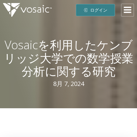
コ
ログイン
ン
テ
ン
ツ
Vosaicを利用したケンブ
へ
ス
リッジ大学での数学授業
キ
ッ
分析に関する研究
プ
8月 7, 2024