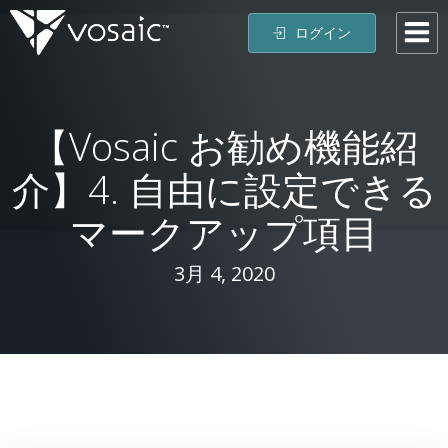
コ
ログイン
ン
テ
ン
ツ
【Vosaic お勧め機能紹
へ
ス
介】4. 自由に設定できる
キ
ッ
マークアップ項目
プ
3月 4, 2020