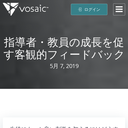
コ
ログイン
ン
テ
ン
ツ
指導者・教員の成長を促
へ
ス
す客観的フィードバック
キ
ッ
プ
5月 7, 2019