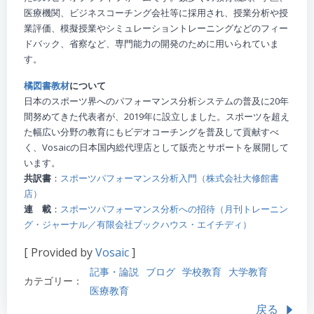
医療機関、ビジネスコーチング会社等に採用され、授業分析や授
業評価、模擬授業やシミュレーショントレーニングなどのフィー
ドバック、省察など、専門能力の開発のために用いられていま
す。
橘図書教材
について
日本のスポーツ界へのパフォーマンス分析システムの普及に20年
間努めてきた代表者が、2019年に設立しました。スポーツを超え
た幅広い分野の教育にもビデオコーチングを普及して貢献すべ
く、Vosaicの日本国内総代理店として販売とサポートを展開して
います。
共訳書
：
スポーツパフォーマンス分析入門（株式会社大修館書
店）
連 載
：
スポーツパフォーマンス分析への招待（月刊トレーニン
グ・ジャーナル／有限会社ブックハウス・エイチディ）
[ Provided by
Vosaic
]
記事・論説
ブログ
学校教育
大学教育
カテゴリー：
医療教育
戻る