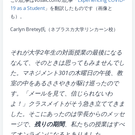
この記事はvosaic.comの記事「
Experiencing COVID-
19 as a Student
」を翻訳したものです（画像と
も）。
Carlyn Bretey氏（ネブラスカ大学リンカーン校）
それが大学2年生の対面授業の最後になる
なんて、そのときは思ってもみませんでし
た。マネジメント301の木曜日の午後、教
室の中をあるささやきが駆け巡ったので
す。「メールを見て、信じられないわ
よ！」クラスメイトがそう急き立ててきま
した。そこにあったのは学長からのメッセ
ージで、
残りの期間
、私たちの授業はすべ
てオンラインになるとありました。