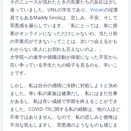
そのニュースが流れたときの先輩たちの反応は少し
違っていました。UNLの学生であり、
Vosaic
の従業
員でもあるMaddy Siroisは、悲しみ、不安、そして
罪悪感を漏らしています。「私にとっては、単に授
業がオンラインになっただけじゃないわ。当たり前
の卒業式ができないってことは、次いつ会えるかも
わからない友人にお別れも言えないのよ。」
大学院への進学や就職活動が保留になった不安から
言い争っている学生たちの様子を見るのも、辛いこ
とです。
しかし、私は自分の感情に冷静に対処しようと決め
ました。幸い私の家族は健康だし、私にはまだ仕事
があるし、私は良い成績で学期を終えることができ
ました。COVID-19に関する私の経験は、他の人ほど
不幸ではありません。なので、私の悲しみと後悔は
不当な気もしますし、罪悪感のようなものも感じま