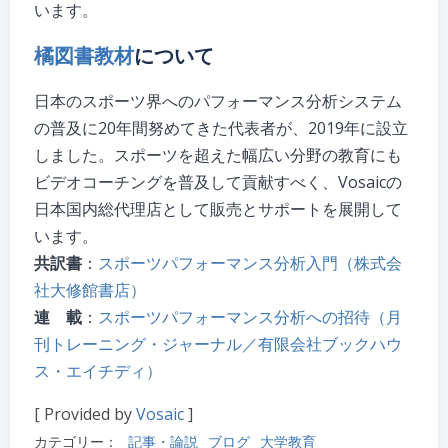
います。
橘図書教材
について
日本のスポーツ界へのパフォーマンス分析システム
の普及に20年間努めてきた代表者が、2019年に設立
しました。スポーツを超えた幅広い分野の教育にも
ビデオコーチングを普及して貢献すべく、Vosaicの
日本国内総代理店として販売とサポートを展開して
います。
共訳書
：
スポーツパフォーマンス分析入門（株式会
社大修館書店）
連 載
：
スポーツパフォーマンス分析への招待（月
刊トレーニング・ジャーナル／有限会社ブックハウ
ス・エイチディ）
[ Provided by
Vosaic
]
カテゴリー：
記事・論説
ブログ
大学教育