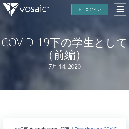
コ
ログイン
ン
テ
ン
ツ
COVID-19下の学生として
へ
ス
（前編）
キ
ッ
プ
7月 14, 2020