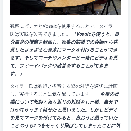
観察にビデオとVosaicを使用することで、タイラー
氏は実践を改善できました。
「Vosaicを使うと、自
分自身の授業を録画し、観察の前後での会話から発
見
した
さまざまな要素にマークを付けることができ
ます。そしてコーチやメンターと一緒にビデオを見
て、フィードバックや改善をすることができま
す。」
タイラー氏は教師と省察する際の対話を適切に計画
し、実行することに気を配っています。
「今後の授
業について教師と振り返りの対話をした後、自分で
はかなりうまく話せたと思いました。しかしビデオ
を見てマークを付けてみると、言おうと思っていた
ことのうち2つをそっくり飛ばしてしまったことに気