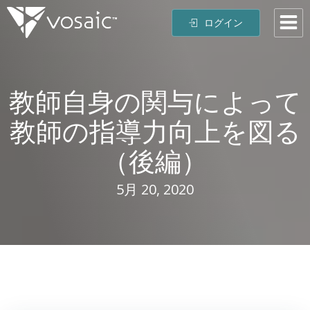
コ
ログイン
ン
テ
ン
ツ
教師自身の関与によって
へ
ス
教師の指導力向上を図る
キ
ッ
（後編）
プ
5月 20, 2020